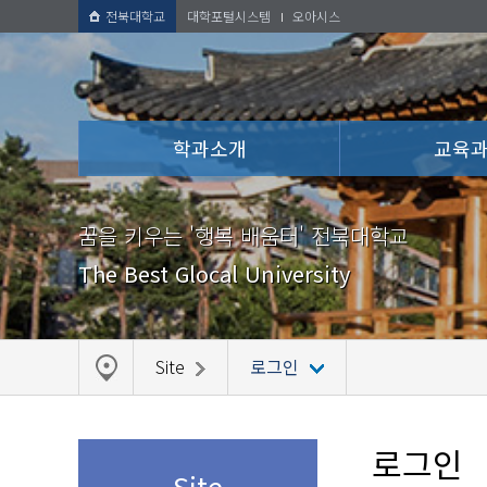
전북대학교
대학포털시스템
오아시스
학과소개
교육
꿈을 키우는 '행복 배움터' 전북대학교
The Best Glocal University
Site
로그인
로그인
Site