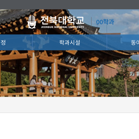
00학과
과정
학과시설
동