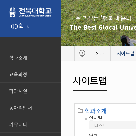
꿈을 키우는 '행복 배움터'
00학과
The Best Glocal Unive
Site
사이트맵
학과소개
교육과정
사이트맵
학과시설
동아리안내
학과소개
인사말
커뮤니티
테스트
연혁