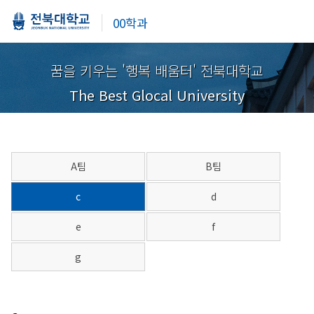
00학과
꿈을 키우는 '행복 배움터' 전북대학교
The Best Glocal University
A팀
B팀
c
d
e
f
g